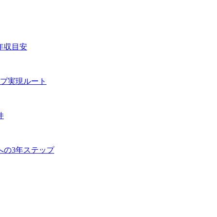
年収目安
プ実現ルート
件
への3年ステップ