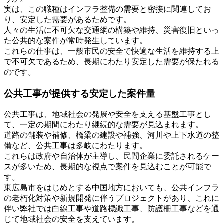
実は、この職種はインフラ整備の需要と密接に関連してお
り、安定した需要があるためです。
人々の生活に不可欠な交通網の構築や維持、災害復旧といっ
た公共的な案件が常時発生しています。
これらの仕事は、一般市民の安全で快適な生活を維持する上
で不可欠であるため、長期にわたり安定した需要が保たれる
のです。
公共工事が提供する安定した案件量
公共工事は、地域社会の発展や安全を支える基盤工事とし
て、一定の期間にわたり継続的な需要が見込まれます。
道路の舗装や補修、橋梁の建設や補強、河川や上下水道の整
備など、公共工事は多岐にわたります。
これらは政府や自治体が主導し、民間企業に委託されるケー
スが多いため、長期的な視点で案件を見込むことが可能で
す。
東広島市をはじめとする中国地方においても、公共インフラ
の老朽化対策や新規開発に伴うプロジェクトがあり、これに
伴い弊社では白線工事や道路標識工事、防護柵工事などを通
じて地域社会の安全を支えています。