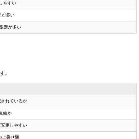
中しやすい
問が多い
限定が多い
。
です。
記されているか
支給か
ど安定しやすい
の上乗せ額