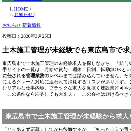
HOME
>
お知らせ
>
お知らせ
新着情報
投稿日：2026年3月25日
土木施工管理が未経験でも東広島市で
東広島市で土木施工管理の未経験求人を探しながら、「給与
手サイトの一覧は、月給や賞与、週休二日制、転勤無OKと
に任される管理業務のレベル
までは踏み込んでいません。そ
によるクレーム対応に追われて消耗するリスクがあります。
むリアルな仕事内容、ブラックな求人を見抜く建設業許可や
「この条件なら応募しても大丈夫」「この会社は避けるべき
東広島市で土木施工管理が未経験から求人
「とりあえず応募」してから後悔するか、「知ったうえで選ぶ