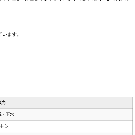
ています。
傾向
成・下水
中心