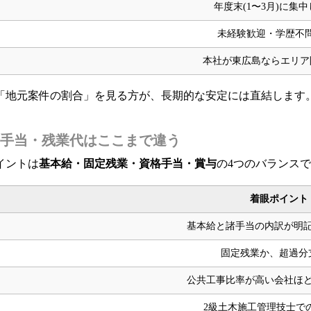
年度末(1〜3月)に集
未経験歓迎・学歴不
本社が東広島ならエリア
「地元案件の割合」を見る方が、長期的な安定には直結します
手当・残業代はここまで違う
イントは
基本給・固定残業・資格手当・賞与
の4つのバランス
着眼ポイント
基本給と諸手当の内訳が明
固定残業か、超過分
公共工事比率が高い会社ほ
2級土木施工管理技士で