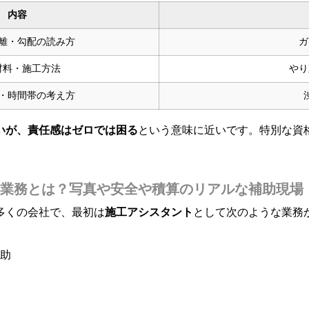
内容
離・勾配の読み方
ガ
材料・施工方法
やり
・時間帯の考え方
いが、責任感はゼロでは困る
という意味に近いです。特別な資
業務とは？写真や安全や積算のリアルな補助現場
多くの会社で、最初は
施工アシスタント
として次のような業務
助