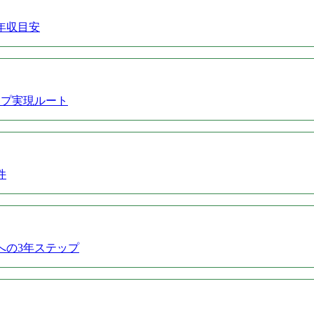
年収目安
ップ実現ルート
件
への3年ステップ