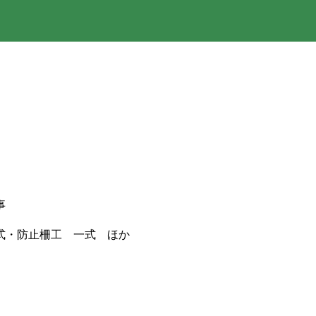
事
式・防止柵工 一式 ほか