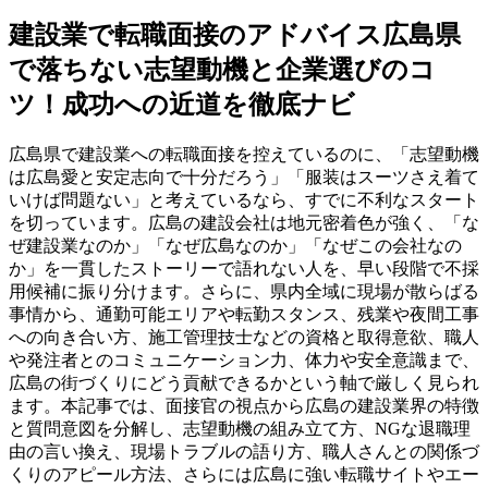
建設業で転職面接のアドバイス広島県
で落ちない志望動機と企業選びのコ
ツ！成功への近道を徹底ナビ
広島県で建設業への転職面接を控えているのに、「志望動機
は広島愛と安定志向で十分だろう」「服装はスーツさえ着て
いけば問題ない」と考えているなら、すでに不利なスタート
を切っています。広島の建設会社は地元密着色が強く、「な
ぜ建設業なのか」「なぜ広島なのか」「なぜこの会社なの
か」を一貫したストーリーで語れない人を、早い段階で不採
用候補に振り分けます。さらに、県内全域に現場が散らばる
事情から、通勤可能エリアや転勤スタンス、残業や夜間工事
への向き合い方、施工管理技士などの資格と取得意欲、職人
や発注者とのコミュニケーション力、体力や安全意識まで、
広島の街づくりにどう貢献できるかという軸で厳しく見られ
ます。本記事では、面接官の視点から広島の建設業界の特徴
と質問意図を分解し、志望動機の組み立て方、NGな退職理
由の言い換え、現場トラブルの語り方、職人さんとの関係づ
くりのアピール方法、さらには広島に強い転職サイトやエー