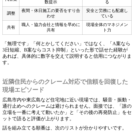
数提示
る
夜間・休日施工の要否をすり合
安全と労務にも配慮し
調整
わせ
ている
職人・協力会社と情報を早めに
現場全体のマネジメン
共有
共有
ト力
「無理です」「何とかしてください」ではなく、「A案なら
3日短縮、B案ならコスト抑制」といった形で話せた経験が
あれば、具体的に数字を交えて説明すると信用につながりま
す。
近隣住民からのクレーム対応で信頼を回復した
現場エピソード
広島市内や東広島など住宅地に近い現場では、騒音・振動・
通行止めへのクレームは避けられません。面接では、「誰の
立場を一番に考えて動いたか」と「その後の再発防止」をセ
ットで語ると評価が上がります。
話を組み立てる順番は、次のリストが分かりやすいです。