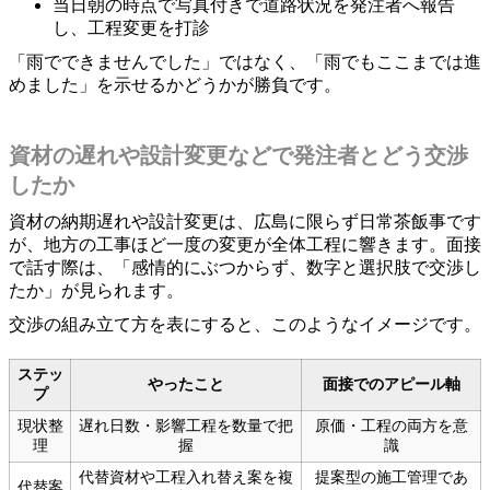
当日朝の時点で写真付きで道路状況を発注者へ報告
し、工程変更を打診
「雨でできませんでした」ではなく、「雨でもここまでは進
めました」を示せるかどうかが勝負です。
資材の遅れや設計変更などで発注者とどう交渉
したか
資材の納期遅れや設計変更は、広島に限らず日常茶飯事です
が、地方の工事ほど一度の変更が全体工程に響きます。面接
で話す際は、「感情的にぶつからず、数字と選択肢で交渉し
たか」が見られます。
交渉の組み立て方を表にすると、このようなイメージです。
ステッ
やったこと
面接でのアピール軸
プ
現状整
遅れ日数・影響工程を数量で把
原価・工程の両方を意
理
握
識
代替資材や工程入れ替え案を複
提案型の施工管理であ
代替案