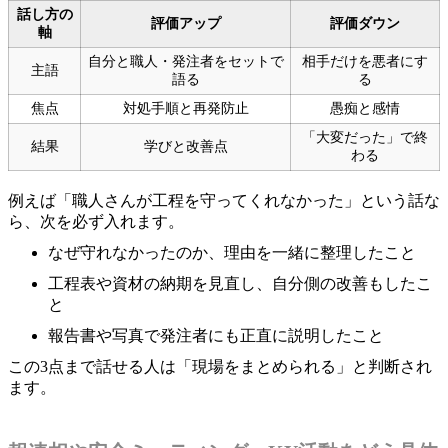
話し方の
評価アップ
評価ダウン
軸
自分と職人・発注者をセットで
相手だけを悪者にす
主語
語る
る
焦点
対処手順と再発防止
愚痴と感情
「大変だった」で終
結果
学びと改善点
わる
例えば「職人さんが工程を守ってくれなかった」という話な
ら、次を必ず入れます。
なぜ守れなかったのか、理由を一緒に整理したこと
工程表や資材の納期を見直し、自分側の改善もしたこ
と
報告書や写真で発注者にも正直に説明したこと
この3点まで話せる人は「現場をまとめられる」と判断され
ます。