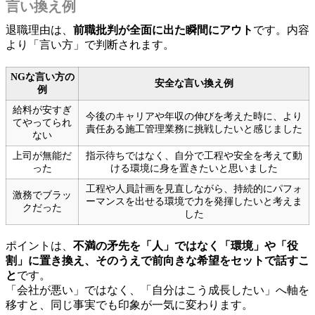
言い換え例
退職理由は、
前職批判が全面に出た瞬間にアウト
です。内容
より「言い方」で判断されます。
NGな言い方の
安全な言い換え例
例
給料が安すぎ
今後のキャリアや年収の伸びを考えた時に、より
てやってられ
責任ある施工管理業務に挑戦したいと感じました
ない
上司が無能だ
指示待ちではなく、自分で工程や安全を考えて動
った
ける環境に身を置きたいと思いました
工程や人員計画を見直しながら、持続的にパフォ
激務でブラッ
ーマンスを出せる環境で力を発揮したいと考えま
クだった
した
ポイントは、
不満の矛先を「人」ではなく「環境」や「役
割」に置き換え、そのうえで前向きな希望をセットで話すこ
と
です。
「会社が悪い」ではなく、「自分はこう成長したい」へ軸を
移すと、同じ事実でも印象が一気に変わります。