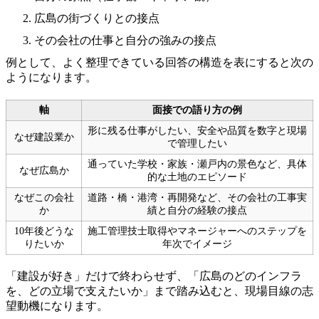
広島の街づくりとの接点
その会社の仕事と自分の強みの接点
例として、よく整理できている回答の構造を表にすると次の
ようになります。
軸
面接での語り方の例
形に残る仕事がしたい、安全や品質を数字と現場
なぜ建設業か
で管理したい
通っていた学校・家族・瀬戸内の景色など、具体
なぜ広島か
的な土地のエピソード
なぜこの会社
道路・橋・港湾・再開発など、その会社の工事実
か
績と自分の経験の接点
10年後どうな
施工管理技士取得やマネージャーへのステップを
りたいか
年次でイメージ
「建設が好き」だけで終わらせず、「広島のどのインフラ
を、どの立場で支えたいか」まで踏み込むと、現場目線の志
望動機になります。