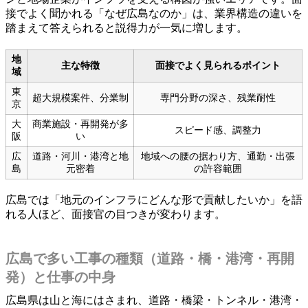
接でよく聞かれる「なぜ広島なのか」は、業界構造の違いを
踏まえて答えられると説得力が一気に増します。
地
主な特徴
面接でよく見られるポイント
域
東
超大規模案件、分業制
専門分野の深さ、残業耐性
京
大
商業施設・再開発が多
スピード感、調整力
阪
い
広
道路・河川・港湾と地
地域への腰の据わり方、通勤・出張
島
元密着
の許容範囲
広島では「地元のインフラにどんな形で貢献したいか」を語
れる人ほど、面接官の目つきが変わります。
広島で多い工事の種類（道路・橋・港湾・再開
発）と仕事の中身
広島県は山と海にはさまれ、道路・橋梁・トンネル・港湾・