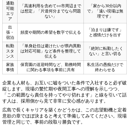
通勤
「高速利用を含めて○○市周辺まで
「家から30分以内
可能
は想定」「片道何分までなら問題
で」「遠い現場は無
エリ
ない」
理です」
ア
出
「泊まりは嫌です」
張・
頻度や期間の希望を数字で伝える
と感情だけを出す
宿泊
転勤
「単身赴任は避けたいが県内異動
「絶対に転勤したく
スタ
は対応可能」など条件を整理して
ない」と言い切る
ンス
伝える
家族
保育園の送迎時間など、勤務時間
私生活の愚痴だけで
事情
に関わる事項を事前に共有
終わらせる
企業も人材も、お互いに嘘をついた条件で入社すると必ず破
綻します。現場の繁忙期や夜間工事への理解を示しつつ、
「この範囲なら責任を持ってやり切れます」と線を引いて話
す人は、採用側から見て非常に安心感があります。
広島で長くキャリアを築くかどうかは、この志望動機と定着
意欲の章でほぼ決まると考えて準備してみてください。現場
管理と同じで、事前の段取り勝負です。