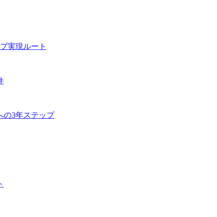
プ実現ルート
件
への3年ステップ
ト