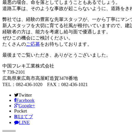
最悪の場合、命を落としてしまうこともあるでしょう。
道路工事は、そのような事故が起こらないように、道路をき
弊社では、経験の豊富な先輩スタッフが、一から丁寧にマン
新人スタッフを大切に育てる社風が根付いていますので、建
経験者の方は、能力を考慮し給与面で優遇します。
ぜひこの機会にご検討ください。
たくさんの
ご応募
をお待ちしております。
最後までご覧いただき、ありがとうございました。
中国フレキ工業株式会社
〒739-2101
広島県東広島市高屋町造賀3478番地
TEL：082-436-1020 FAX：082-436-1021
Twitter
Facebook
Google+
Pocket
B!
はてブ
LINE