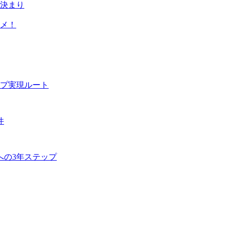
決まり
メ！
プ実現ルート
件
への3年ステップ