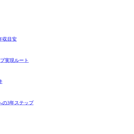
年収目安
プ実現ルート
件
への3年ステップ