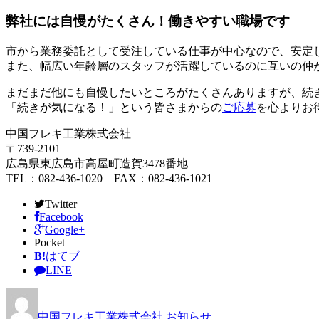
弊社には自慢がたくさん！働きやすい職場です
市から業務委託として受注している仕事が中心なので、安定
また、幅広い年齢層のスタッフが活躍しているのに互いの仲
まだまだ他にも自慢したいところがたくさんありますが、続
「続きが気になる！」という皆さまからの
ご応募
を心よりお
中国フレキ工業株式会社
〒739-2101
広島県東広島市高屋町造賀3478番地
TEL：082-436-1020 FAX：082-436-1021
Twitter
Facebook
Google+
Pocket
B!
はてブ
LINE
中国フレキ工業株式会社
お知らせ